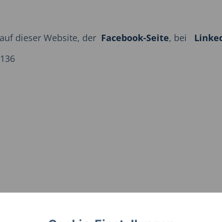
e auf dieser Website, der
Facebook-Seite
, bei
Linke
9136
ter