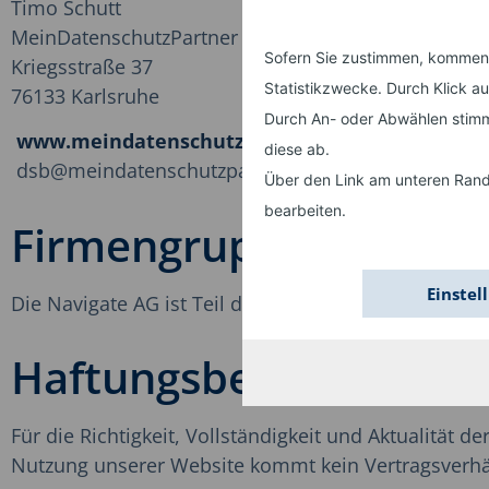
Timo Schutt
MeinDatenschutzPartner GbR
Sofern Sie zustimmen, kommen a
Kriegsstraße 37
Statistikzwecke. Durch Klick a
76133 Karlsruhe
Durch An- oder Abwählen stimm
www.meindatenschutzpartner.de
diese ab.
dsb@meindatenschutzpartner.de
Über den Link am unteren Rand 
bearbeiten.
Firmengruppe
Einstel
Die Navigate AG ist Teil der
AppSphere Group.
Haftungsbeschränkun
Für die Richtigkeit, Vollständigkeit und Aktualität
Nutzung unserer Website kommt kein Vertragsverhäl